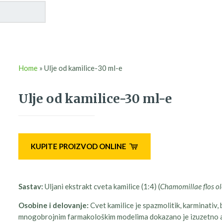
Home
»
Ulje od kamilice-30 ml-e
Ulje od kamilice-30 ml-e
KUPITE PROIZVOD ONLINE
Sastav:
Uljani ekstrakt cveta kamilice (1:4) (
Chamomillae flos o
Osobine i delovanje:
Cvet kamilice je spazmolitik, karminativ, 
mnogobrojnim farmakološkim modelima dokazano je izuzetno ant