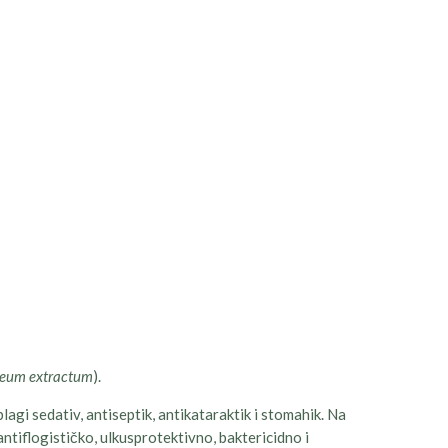
leum extractum
).
blagi sedativ, antiseptik, antikataraktik i stomahik. Na
iflogističko, ulkusprotektivno, baktericidno i