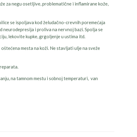
že za negu osetljive, problematične i inflamirane kože,
amilice se ispoljava kod želudačno-crevnih poremećaja
kod neurodepresija i proliva na nervnoj bazi. Spolja se
ciju, lekovite kupke, grgoljenje u ustima itd.
oštećena mesta na koži. Ne stavljati ulje na sveže
reparata.
vanju, na tamnom mestu i sobnoj temperaturi, van