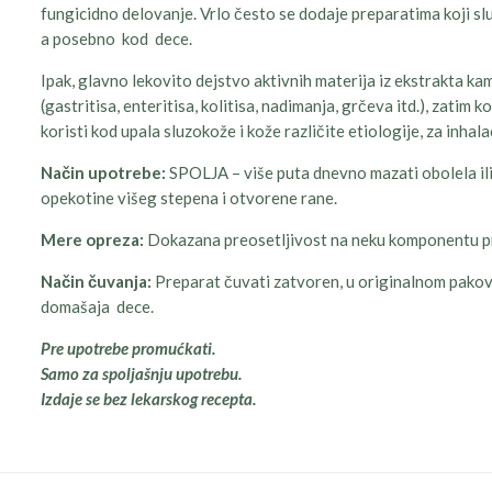
fungicidno delovanje. Vrlo često se dodaje preparatima koji slu
a posebno kod dece.
Ipak, glavno lekovito dejstvo aktivnih materija iz ekstrakta k
(gastritisa, enteritisa, kolitisa, nadimanja, grčeva itd.), zatim 
koristi kod upala sluzokože i kože različite etiologije, za inhala
Način upotrebe:
SPOLJA – više puta dnevno mazati obolela ili 
opekotine višeg stepena i otvorene rane.
Mere opreza:
Dokazana preosetljivost na neku komponentu p
Način čuvanja:
Preparat čuvati zatvoren, u originalnom pako
domašaja dece.
Pre upotrebe promućkati.
Samo za spoljašnju upotrebu.
Izdaje se bez lekarskog recepta.