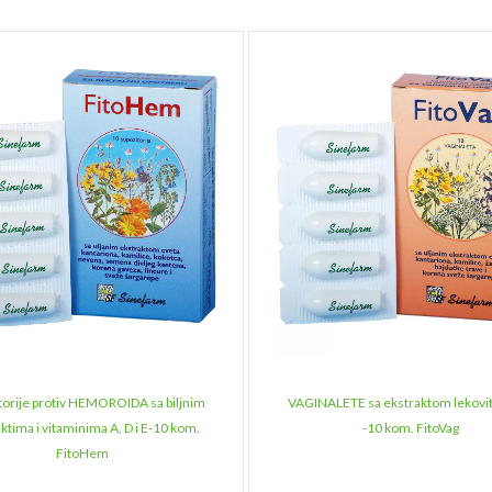
torije protiv HEMOROIDA sa biljnim
VAGINALETE sa ekstraktom lekovito
ktima i vitaminima A, D i E-10 kom.
-10 kom. FitoVag
FitoHem