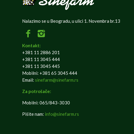
Nalazimo se u Beogradu, u ulici 1. Novembra br.13
Kontakt:
+381 11 2886 201
+381 11 3045 444
+381 11 3045 445
Mobilni: +381 65 3045 444
Email:
sinefarm@sinefarm.rs
Za potrošače:
Mobilni: 065/843-3030
Pišite nam:
info@sinefarm.rs