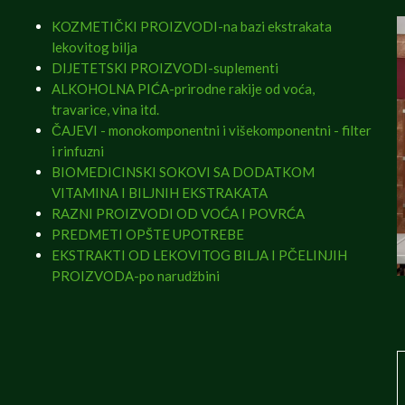
KOZMETIČKI PROIZVODI-na bazi ekstrakata
lekovitog bilja
DIJETETSKI PROIZVODI-suplementi
ALKOHOLNA PIĆA-prirodne rakije od voća,
travarice, vina itd.
ČAJEVI - monokomponentni i višekomponentni - filter
i rinfuzni
BIOMEDICINSKI SOKOVI SA DODATKOM
VITAMINA I BILJNIH EKSTRAKATA
RAZNI PROIZVODI OD VOĆA I POVRĆA
PREDMETI OPŠTE UPOTREBE
EKSTRAKTI OD LEKOVITOG BILJA I PČELINJIH
PROIZVODA-po narudžbini