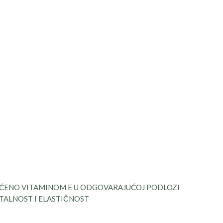
AĆENO VITAMINOM E U ODGOVARAJUĆOJ PODLOZI
ITALNOST I ELASTIČNOST