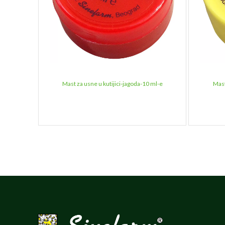
Mast za usne u kutijici-jagoda-10 ml-e
Mast