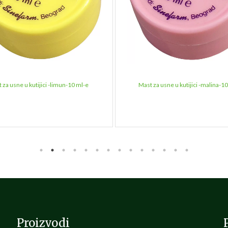
 za usne u kutijici -limun-10 ml-e
Mast za usne u kutijici -malina-1
Proizvodi