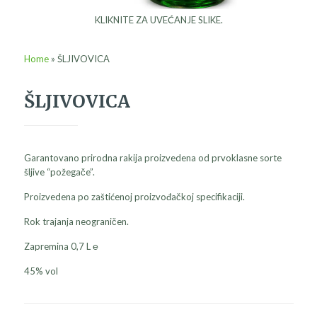
KLIKNITE ZA UVEĆANJE SLIKE.
Home
»
ŠLJIVOVICA
ŠLJIVOVICA
Garantovano prirodna rakija proizvedena od prvoklasne sorte
šljive “požegače”.
Proizvedena po zaštićenoj proizvođačkoj specifikaciji.
Rok trajanja neograničen.
Zapremina 0,7 L ℮
45% vol