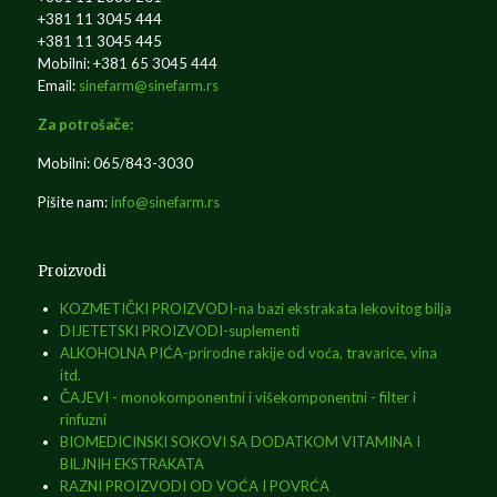
+381 11 3045 444
+381 11 3045 445
Mobilni: +381 65 3045 444
Email:
sinefarm@sinefarm.rs
Za potrošače:
Mobilni: 065/843-3030
Pišite nam:
info@sinefarm.rs
Proizvodi
KOZMETIČKI PROIZVODI-na bazi ekstrakata lekovitog bilja
DIJETETSKI PROIZVODI-suplementi
ALKOHOLNA PIĆA-prirodne rakije od voća, travarice, vina
itd.
ČAJEVI - monokomponentni i višekomponentni - filter i
rinfuzni
BIOMEDICINSKI SOKOVI SA DODATKOM VITAMINA I
BILJNIH EKSTRAKATA
RAZNI PROIZVODI OD VOĆA I POVRĆA